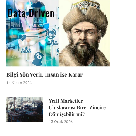
Bilgi Yön Verir, İnsan ise Karar
14 Nisan 2026
Yerli Marketler,
Uluslararası Birer Zincire
Dönüşebilir mi?
13 Ocak 2026