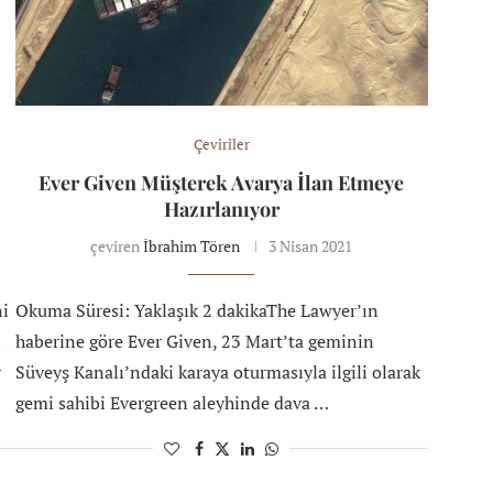
Çeviriler
L
Ever Given Müşterek Avarya İlan Etmeye
Hazırlanıyor
çeviren
İbrahim Tören
3 Nisan 2021
ni
Okuma Süresi: Yaklaşık 2 dakikaThe Lawyer’ın
ı
haberine göre Ever Given, 23 Mart’ta geminin
r
Süveyş Kanalı’ndaki karaya oturmasıyla ilgili olarak
gemi sahibi Evergreen aleyhinde dava …