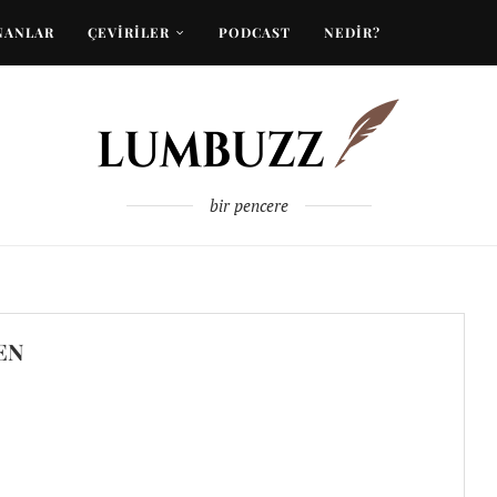
NANLAR
ÇEVİRİLER
PODCAST
NEDİR?
bir pencere
EN