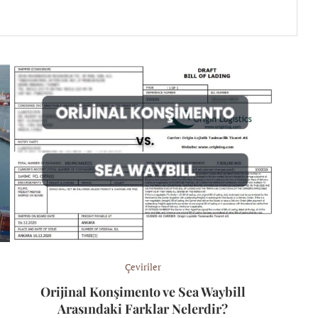
Çeviriler
Orijinal Konşimento ve Sea Waybill
Arasındaki Farklar Nelerdir?