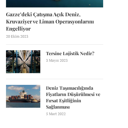
Gazze’deki Çatışma Açık Deniz,
Kruvaziyer ve Liman Operasyonlarını
Engelliyor
20 Ekim 2023
Tersine Lojistik Nedir?
3 Mayıs 2023
Deniz Taşımacılığında
Fiyatların Düşürülmesi ve
Fırsat Eşitliğinin
Sağlanması
5 Mart 2022