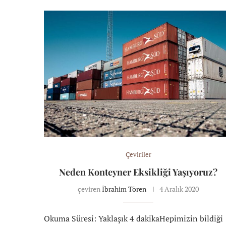
Çeviriler
Neden Konteyner Eksikliği Yaşıyoruz?
çeviren
İbrahim Tören
4 Aralık 2020
Okuma Süresi: Yaklaşık 4 dakikaHepimizin bildiği