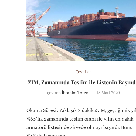
Çeviriler
ZIM, Zamanında Teslim ile Listenin Başınd
çeviren
İbrahim Tören
18 Mart 2020
Okuma Süresi: Yaklaşık 2 dakikaZIM, geçtiğimiz yı
%65’lik zamanında teslim oranı ile yılın en dakik
armatörü listesinde zirvede olmayı başardı. Bunu
%58 ile Evergreen …