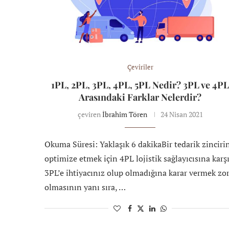
Çeviriler
1PL, 2PL, 3PL, 4PL, 5PL Nedir? 3PL ve 4P
Arasındaki Farklar Nelerdir?
çeviren
İbrahim Tören
24 Nisan 2021
Okuma Süresi: Yaklaşık 6 dakikaBir tedarik zinciri
optimize etmek için 4PL lojistik sağlayıcısına karş
3PL’e ihtiyacınız olup olmadığına karar vermek zo
olmasının yanı sıra, …