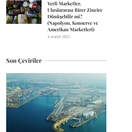
Yerli Marketler,
Uluslararası Birer Zincire
Dönüşebilir mi?
(Napolyon, Konserve ve
Amerikan Marketleri)
4 Aralık 2025
Son Çeviriler