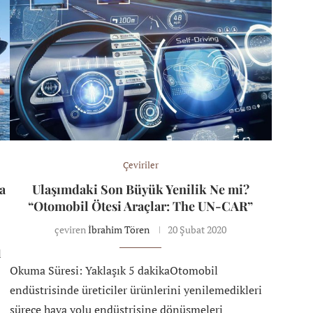
Çeviriler
a
Ulaşımdaki Son Büyük Yenilik Ne mi?
“Otomobil Ötesi Araçlar: The UN-CAR”
çeviren
İbrahim Tören
20 Şubat 2020
l
Okuma Süresi: Yaklaşık 5 dakikaOtomobil
endüstrisinde üreticiler ürünlerini yenilemedikleri
sürece hava yolu endüstrisine dönüşmeleri