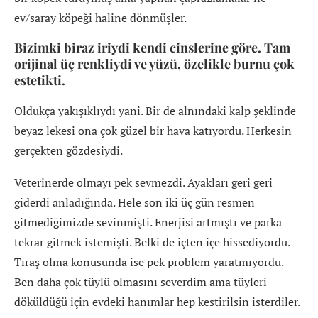
ev/saray köpeği haline dönmüşler.
Bizimki biraz iriydi kendi cinslerine göre. Tam
orijinal üç renkliydi ve yüzü, özelikle burnu çok
estetikti.
Oldukça yakışıklıydı yani. Bir de alnındaki kalp şeklinde
beyaz lekesi ona çok güzel bir hava katıyordu. Herkesin
gerçekten gözdesiydi.
Veterinerde olmayı pek sevmezdi. Ayakları geri geri
giderdi anladığında. Hele son iki üç gün resmen
gitmediğimizde sevinmişti. Enerjisi artmıştı ve parka
tekrar gitmek istemişti. Belki de içten içe hissediyordu.
Tıraş olma konusunda ise pek problem yaratmıyordu.
Ben daha çok tüylü olmasını severdim ama tüyleri
döküldüğü için evdeki hanımlar hep kestirilsin isterdiler.