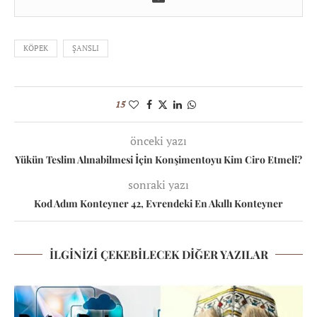
KÖPEK
ŞANSLI
15
önceki yazı
Yükün Teslim Alınabilmesi İçin Konşimentoyu Kim Ciro Etmeli?
sonraki yazı
Kod Adım Konteyner 42, Evrendeki En Akıllı Konteyner
İLGINIZI ÇEKEBILECEK DIĞER YAZILAR