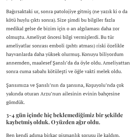
Bağırsaktaki ur, sonra patolojiye gitmiş (ne yazık ki o da
kötü huylu çıktı sonra). Size şimdi bu bilgiler fazla
medikal gelse de bizim için o an algılaması daha zor
olmuştu. Ameliyat öncesi bilgi vermişlerdi. Bu tür
ameliyatlar sonrası emboli (pıhtı atması) riski özelikle
hayvanlarda daha yüksek olurmuş. Konuyu biliyordum
annemden, maalesef Şanslı’da da öyle oldu. Ameliyattan
sonra cuma sabahı kötüleşti ve öğle vakti melek oldu.
Şansımıza ve Şanslı’nın da şansına, Koşuyolu’nda çok
yakında oturan Arzu’nun ailesinin evinin bahçesine
gömdük.
3-4 gün içinde hiç beklemediğimiz bir şekilde
kaybetmiş olduk. O yüzden ağır oldu.
Ben kendi adıma birkaç pişmanlık sorusu ile kaldım.