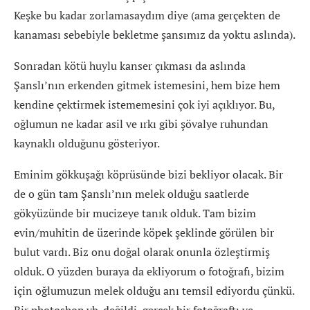
Keşke bu kadar zorlamasaydım diye (ama gerçekten de
kanaması sebebiyle bekletme şansımız da yoktu aslında).
Sonradan kötü huylu kanser çıkması da aslında
Şanslı’nın erkenden gitmek istemesini, hem bize hem
kendine çektirmek istememesini çok iyi açıklıyor. Bu,
oğlumun ne kadar asil ve ırkı gibi şövalye ruhundan
kaynaklı olduğunu gösteriyor.
Eminim gökkuşağı köprüsünde bizi bekliyor olacak. Bir
de o gün tam Şanslı’nın melek olduğu saatlerde
gökyüzünde bir mucizeye tanık olduk. Tam bizim
evin/muhitin de üzerinde köpek şeklinde görülen bir
bulut vardı. Biz onu doğal olarak onunla özleştirmiş
olduk. O yüzden buraya da ekliyorum o fotoğrafı, bizim
için oğlumuzun melek olduğu anı temsil ediyordu çünkü.
Bir photoshop vb. değildi, gerçek bir fotoğraftı ve