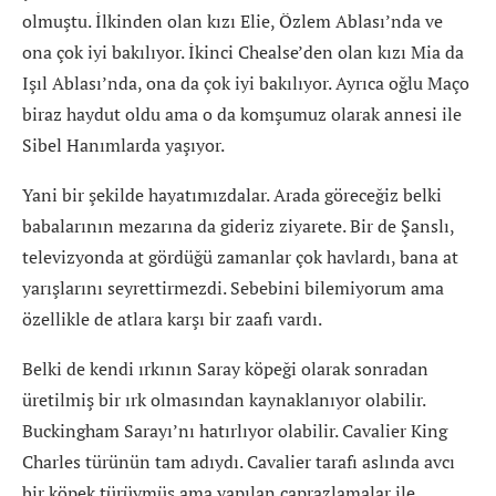
olmuştu. İlkinden olan kızı Elie, Özlem Ablası’nda ve
ona çok iyi bakılıyor. İkinci Chealse’den olan kızı Mia da
Işıl Ablası’nda, ona da çok iyi bakılıyor. Ayrıca oğlu Maço
biraz haydut oldu ama o da komşumuz olarak annesi ile
Sibel Hanımlarda yaşıyor.
Yani bir şekilde hayatımızdalar. Arada göreceğiz belki
babalarının mezarına da gideriz ziyarete. Bir de Şanslı,
televizyonda at gördüğü zamanlar çok havlardı, bana at
yarışlarını seyrettirmezdi. Sebebini bilemiyorum ama
özellikle de atlara karşı bir zaafı vardı.
Belki de kendi ırkının Saray köpeği olarak sonradan
üretilmiş bir ırk olmasından kaynaklanıyor olabilir.
Buckingham Sarayı’nı hatırlıyor olabilir. Cavalier King
Charles türünün tam adıydı. Cavalier tarafı aslında avcı
bir köpek türüymüş ama yapılan çaprazlamalar ile