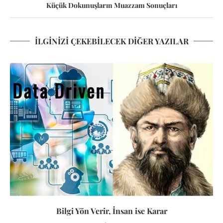
Küçük Dokunuşların Muazzam Sonuçları
İLGINIZI ÇEKEBILECEK DIĞER YAZILAR
Bilgi Yön Verir, İnsan ise Karar