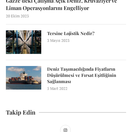
Gazze’deki Çatışma Açık Deniz, Kruvaziyer ve
Liman Operasyonlarını Engelliyor
20 Ekim 2023
Tersine Lojistik Nedir?
3 Mayıs 2023
Deniz Taşımacılığında Fiyatların
Düşürülmesi ve Fırsat Eşitliğinin
Sağlanması
5 Mart 2022
Takip Edin