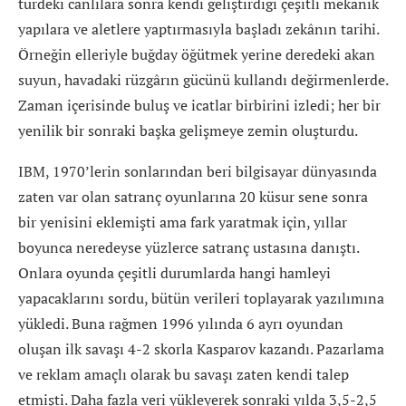
türdeki canlılara sonra kendi geliştirdiği çeşitli mekanik
yapılara ve aletlere yaptırmasıyla başladı zekânın tarihi.
Örneğin elleriyle buğday öğütmek yerine deredeki akan
suyun, havadaki rüzgârın gücünü kullandı değirmenlerde.
Zaman içerisinde buluş ve icatlar birbirini izledi; her bir
yenilik bir sonraki başka gelişmeye zemin oluşturdu.
IBM, 1970’lerin sonlarından beri bilgisayar dünyasında
zaten var olan satranç oyunlarına 20 küsur sene sonra
bir yenisini eklemişti ama fark yaratmak için, yıllar
boyunca neredeyse yüzlerce satranç ustasına danıştı.
Onlara oyunda çeşitli durumlarda hangi hamleyi
yapacaklarını sordu, bütün verileri toplayarak yazılımına
yükledi. Buna rağmen 1996 yılında 6 ayrı oyundan
oluşan ilk savaşı 4-2 skorla Kasparov kazandı. Pazarlama
ve reklam amaçlı olarak bu savaşı zaten kendi talep
etmişti. Daha fazla veri yükleyerek sonraki yılda 3,5-2,5