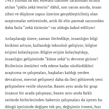
1983 yılında ilk kez Howard Gardner tarafından ortaya
atılan “çoklu zekâ teorisi” dâhil, son yarım asırda, insan
zihni ve düşünce yapısı üzerine gerçekleştirilmiş olan
araştırmalar neticesinde, artık iki elin parmak sayısından
daha fazla “zekâ türünün” var olduğu kabul ediliyor!
Anlaşılacağı üzere, zaman ilerledikçe, insanlığın bilgi
birikimi artıyor, kullandığı teknoloji gelişiyor; bilgiye
erişimi kolaylaşıyor. Bilgiye erişim kolaylaştıkça,
insanlığın gelişiminde “küme zekâ”sı devreye giriyor!
Birilerinin ömürleri vefa edene kadar sürdürdükleri
araştırma ve çalışmaları, başkaları kaldığı yerden
devralıyor, mevcut gelişmeyi daha da ileri götürerek yeni
gelişmelere vesile oluyorlar. Bazen aynı anda bir grup
insanın bir arada çalışması, bazen aynı anda farklı
yerlerde birbirlerinden habersiz çalışmaları da içeren bu
döngü içerisinde değişen tek şey, değişimin ivmesi, hızı