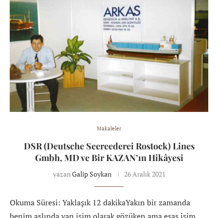
Makaleler
DSR (Deutsche Seereederei Rostock) Lines
Gmbh, MD ve Bir KAZAN’ın Hikâyesi
yazan
Galip Soykan
26 Aralık 2021
Okuma Süresi: Yaklaşık 12 dakikaYakın bir zamanda
benim aslında yan işim olarak gözüken ama esas işim