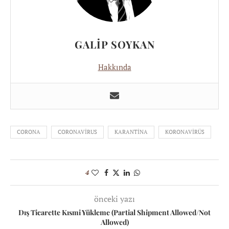
GALIP SOYKAN
Hakkında
CORONA
CORONAVIRUS
KARANTINA
KORONAVIRÜS
4
önceki yazı
Dış Ticarette Kısmi Yükleme (Partial Shipment Allowed/Not
Allowed)