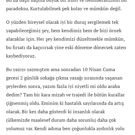
Bu da başlı başına büyük bir ironi ve neoliberalizmin bir
paradoksu. Kurtulabilmek pek kolay ve mümkün değil.
O yüzden bireysel olarak iyi bir duruş sergilemek tek
yapabileceğimiz şey, hem kendimiz hem de bizi örnek
alacaklar için. Her şey kendimizi düzeltmekle mümkün,
bu fırsatı da kaçırırsak yine eski döneme dönersek zaten
kaybediyoruz.
Bu yazıyı yazmıştım ama sonradan 10 Nisan Cuma
gecesi 2 günlük sokağa çıkma yasağı sırasında yaşanan
şeylerden sonra, yazım fazla iyi niyetli mi oldu acaba
dedim? Tam bir kara mizah ve trajedi ile bütün kurallar
çiğnenmiş oldu. Eminim ki hastalık sayılarında da artış
olacak. Bir kez daha gösterdi ki insanlık olarak
(ülkemizde maalesef durum daha sorunlu) daha çok
yolumuz var. Kendi adıma ben çoğunlukla aydınlık yolu