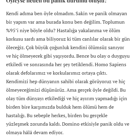
Öyleyse neden bu panik durumu oluştu?
Kendi adıma ben öyle olmadım. Sakin ve panik olmayan
bir yapım var ama burada konu ben değilim. Toplumun
%95’i niye böyle oldu? Hastalığa yakalanma ve ölüm
korkusu sardı ama biliyoruz ki tüm canlılar olarak bir gün
öleceğiz. Çok büyük çoğunluk kendini ölümsüz sanıyor
ve hiç ölmeyecek gibi yaşıyordu. Bence bu olay o duyguyu
etkiledi ve sonrasında her şey tetiklendi. Homo Sapiens
olarak defolarımız ve korkularımız ortaya çıktı.
Kendimizi hep dünyanın sahibi olarak görüyoruz ve hiç
ölmeyeceğimizi düşünürüz. Ama gerçek öyle değildi. Bu
olay tüm dünyayı etkilediği ve hiç ayırım yapmadığı için
birden bire karşımızda bulduk hem ölümü hem de
hastalığı. Bu sebeple herkes, birden bu gerçekle
yüzleşmek zorunda kaldı. Domino etkisiyle panik oldu ve
olmaya hâlâ devam ediyor.