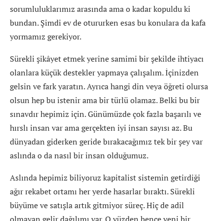
sorumluluklarımız arasında ama o kadar kopuldu ki
bundan. Şimdi ev de otururken esas bu konulara da kafa
yormamız gerekiyor.
Sürekli şikâyet etmek yerine samimi bir şekilde ihtiyacı
olanlara küçük destekler yapmaya çalışalım. İçinizden
gelsin ve fark yaratın. Ayrıca hangi din veya öğreti olursa
olsun hep bu istenir ama bir türlü olamaz. Belki bu bir
sınavdır hepimiz için. Günümüzde çok fazla başarılı ve
hırslı insan var ama gerçekten iyi insan sayısı az. Bu
dünyadan giderken geride bırakacağımız tek bir şey var
aslında o da nasıl bir insan olduğumuz.
Aslında hepimiz biliyoruz kapitalist sistemin getirdiği
ağır rekabet ortamı her yerde hasarlar bıraktı. Sürekli
büyüme ve satışla artık gitmiyor süreç. Hiç de adil
olmayan gelir dağılımı var. O yüzden bence yeni bir