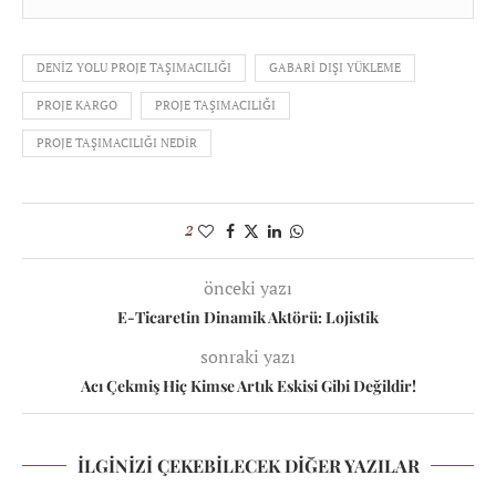
DENIZ YOLU PROJE TAŞIMACILIĞI
GABARI DIŞI YÜKLEME
PROJE KARGO
PROJE TAŞIMACILIĞI
PROJE TAŞIMACILIĞI NEDIR
2
önceki yazı
E-Ticaretin Dinamik Aktörü: Lojistik
sonraki yazı
Acı Çekmiş Hiç Kimse Artık Eskisi Gibi Değildir!
İLGINIZI ÇEKEBILECEK DIĞER YAZILAR