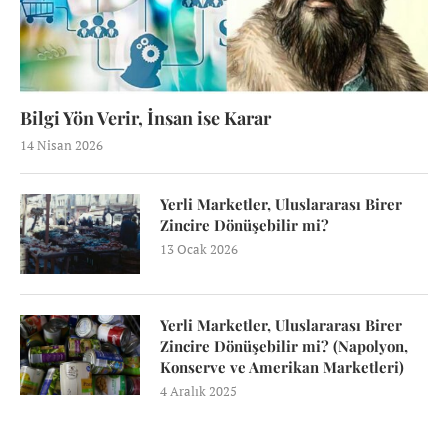
Bilgi Yön Verir, İnsan ise Karar
14 Nisan 2026
Yerli Marketler, Uluslararası Birer
Zincire Dönüşebilir mi?
13 Ocak 2026
Yerli Marketler, Uluslararası Birer
Zincire Dönüşebilir mi? (Napolyon,
Konserve ve Amerikan Marketleri)
4 Aralık 2025