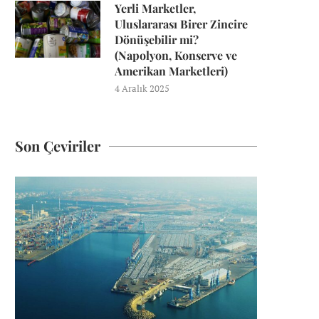
Yerli Marketler,
Uluslararası Birer Zincire
Dönüşebilir mi?
(Napolyon, Konserve ve
Amerikan Marketleri)
4 Aralık 2025
Son Çeviriler