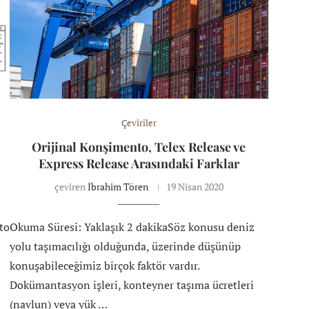
Çeviriler
Orijinal Konşimento, Telex Release ve
Express Release Arasındaki Farklar
çeviren
İbrahim Tören
19 Nisan 2020
to
Okuma Süresi: Yaklaşık 2 dakikaSöz konusu deniz
yolu taşımacılığı olduğunda, üzerinde düşünüp
konuşabileceğimiz birçok faktör vardır.
Dokümantasyon işleri, konteyner taşıma ücretleri
(navlun) veya yük …