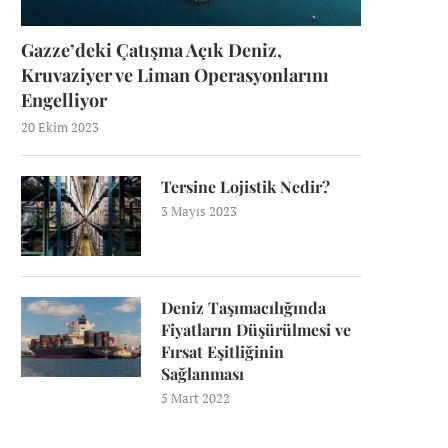
Gazze’deki Çatışma Açık Deniz,
Kruvaziyer ve Liman Operasyonlarını
Engelliyor
20 Ekim 2023
Tersine Lojistik Nedir?
3 Mayıs 2023
Deniz Taşımacılığında
Fiyatların Düşürülmesi ve
Fırsat Eşitliğinin
Sağlanması
5 Mart 2022