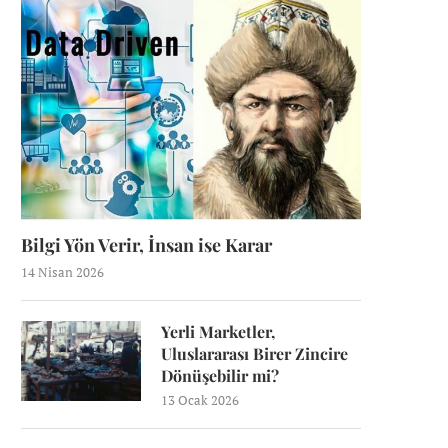
Bilgi Yön Verir, İnsan ise Karar
14 Nisan 2026
Yerli Marketler,
Uluslararası Birer Zincire
Dönüşebilir mi?
13 Ocak 2026