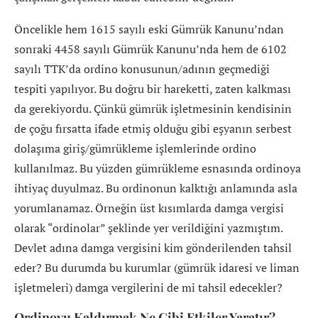
Öncelikle hem 1615 sayılı eski Gümrük Kanunu’ndan
sonraki 4458 sayılı Gümrük Kanunu’nda hem de 6102
sayılı TTK’da ordino konusunun/adının geçmediği
tespiti yapılıyor. Bu doğru bir hareketti, zaten kalkması
da gerekiyordu. Çünkü gümrük işletmesinin kendisinin
de çoğu fırsatta ifade etmiş olduğu gibi eşyanın serbest
dolaşıma giriş/gümrükleme işlemlerinde ordino
kullanılmaz. Bu yüzden gümrükleme esnasında ordinoya
ihtiyaç duyulmaz. Bu ordinonun kalktığı anlamında asla
yorumlanamaz. Örneğin üst kısımlarda damga vergisi
olarak “ordinolar” şeklinde yer verildiğini yazmıştım.
Devlet adına damga vergisini kim gönderilenden tahsil
eder? Bu durumda bu kurumlar (gümrük idaresi ve liman
işletmeleri) damga vergilerini de mi tahsil edecekler?
Ordinoyu Kaldırmak Ne Gibi Etkiler Yaratır?