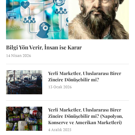
Bilgi Yön Verir, İnsan ise Karar
14 Nisan 2026
Yerli Marketler, Uluslararası Birer
Zincire Dönüşebilir mi?
13 Ocak 2026
Yerli Marketler, Uluslararası Birer
Zincire Dönüşebilir mi? (Napolyon,
Konserve ve Amerikan Marketleri)
4 Aralık 2025