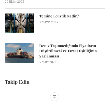
20 Ekim 2023
Tersine Lojistik Nedir?
3 Mayıs 2023
Deniz Taşımacılığında Fiyatların
Düşürülmesi ve Fırsat Eşitliğinin
Sağlanması
5 Mart 2022
Takip Edin