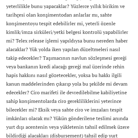
yeterlilikle bunu yapacaklar? Yüzlerce yıllık birikim ve
tarihçesi olan konşimentodan anlarlar mı, sahte
konşimentoyu tespit edebilirler mi, yeterli özenle
kimlik/imza sirküleri/yetki belgesi kontrolü yapabilirler
mi? Telex release işlemi yapıldıysa bunu nereden haber
alacaklar? Yük yolda iken yapılan düzeltmeleri nasıl
takip edecekler? Taşımacının navlun sözleşmesi gereği
veya bankanın kredi alacağı gereği mal üzerinde rehin
hapis hakkını nasıl gözetecekler, yoksa bu hakkı ilgili
kanun maddelerinden çıkarıp yola bu şekilde mi devam
edecekler? Ciro marifeti ile devredilebilme kabiliyetine
sahip konşimentolarda ciro gerekliliklerini yeterince
bilecekler mi? Eksik veya sahte ciro ve imzaları tespit
imkânları olacak mı? Yükün gönderilene teslimi anında
yurt dışı acentenin veya yükletenin tahsil edilmek üzere
bildirdiği alacakları (disbursement) tahsil edip yurt