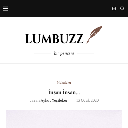
bir pencere
Makaleler
İnsan İnsan…
yazan
Aykut Yeşileker
13 Ocak 2020