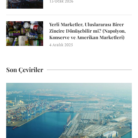
13 Ocak 2026
Yerli Marketler, Uluslararası Birer
Zincire Dönüşebilir mi? (Napolyon,
Konserve ve Amerikan Marketleri)
4 Aralık 2025
Son Çeviriler