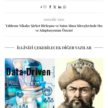
4
sonraki yazı
Yıldırım Nikahı: Şirket Birleşme ve Satın Alma Süreçlerinde Hız
ve Adaptasyonun Önemi
İLGINIZI ÇEKEBILECEK DIĞER YAZILAR