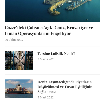
Gazze’deki Çatışma Açık Deniz, Kruvaziyer ve
Liman Operasyonlarını Engelliyor
20 Ekim 2023
Tersine Lojistik Nedir?
3 Mayıs 2023
Deniz Taşımacılığında Fiyatların
Düşürülmesi ve Fırsat Eşitliğinin
Sağlanması
5 Mart 2022