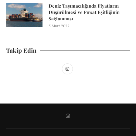
Deniz Taşımacılığında Fiyatların
Düşürülmesi ve Fırsat Eşitliğinin
Sağlanması
5 Mart 2022
Takip Edin