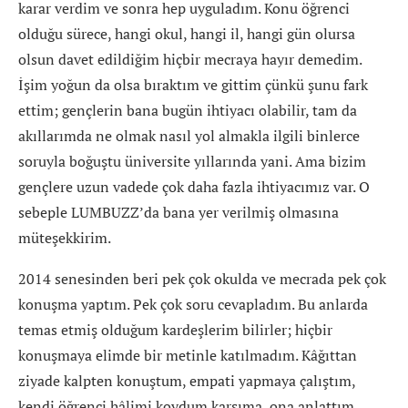
karar verdim ve sonra hep uyguladım. Konu öğrenci
olduğu sürece, hangi okul, hangi il, hangi gün olursa
olsun davet edildiğim hiçbir mecraya hayır demedim.
İşim yoğun da olsa bıraktım ve gittim çünkü şunu fark
ettim; gençlerin bana bugün ihtiyacı olabilir, tam da
akıllarımda ne olmak nasıl yol almakla ilgili binlerce
soruyla boğuştu üniversite yıllarında yani. Ama bizim
gençlere uzun vadede çok daha fazla ihtiyacımız var. O
sebeple LUMBUZZ’da bana yer verilmiş olmasına
müteşekkirim.
2014 senesinden beri pek çok okulda ve mecrada pek çok
konuşma yaptım. Pek çok soru cevapladım. Bu anlarda
temas etmiş olduğum kardeşlerim bilirler; hiçbir
konuşmaya elimde bir metinle katılmadım. Kâğıttan
ziyade kalpten konuştum, empati yapmaya çalıştım,
kendi öğrenci hâlimi koydum karşıma, ona anlattım.