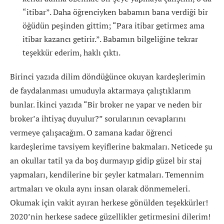
“itibar”. Daha öğrenciyken babamın bana verdiği bir
öğüdün peşinden gittim; “Para itibar getirmez ama
itibar kazancı getirir.”. Babamın bilgeliğine tekrar
teşekkür ederim, haklı çıktı.
Birinci yazıda dilim döndüğünce okuyan kardeşlerimin
de faydalanması umuduyla aktarmaya çalıştıklarım
bunlar. İkinci yazıda “Bir broker ne yapar ve neden bir
broker’a ihtiyaç duyulur?” sorularının cevaplarını
vermeye çalışacağım. O zamana kadar öğrenci
kardeşlerime tavsiyem keyiflerine bakmaları. Neticede şu
an okullar tatil ya da boş durmayıp gidip güzel bir staj
yapmaları, kendilerine bir şeyler katmaları. Temennim
artmaları ve okula aynı insan olarak dönmemeleri.
Okumak için vakit ayıran herkese gönülden teşekkürler!
2020’nin herkese sadece güzellikler getirmesini dilerim!