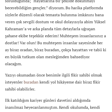
sorulduğunda;
“Hayatlarına bir şekilde dokunmayı
becerebildiğim gençler.” diyorum. Bu harika platformda
sizlerle düzenli olarak temasta bulunma imkânını bana
veren çok sevgili dostum ve okul dolayısıyla abim Yüksel
Kahraman’a ve arka planda tüm detaylarla uğraşan
şahane ekibe teşekkür ederim! Muhteşem insanlarsınız a
dostlar! Var olun! Bu muhteşem insanlar sayesinde her
ay biraz oradan, biraz buradan, çokça hayattan ve tabii ki
en büyük tutkum olan mesleğimden bahsediyor
olacağım.
Yazıyı okumadan önce benimle ilgili fikir sahibi olmak
isteyenler
buradan
kendi yol hikâyeme dair biraz fikir
sahibi olabilirler.
İlk katıldığım kariyer günleri davetini aldığımda
inanılmaz heyecanlanmıştım. Kendi okulumda, kendi