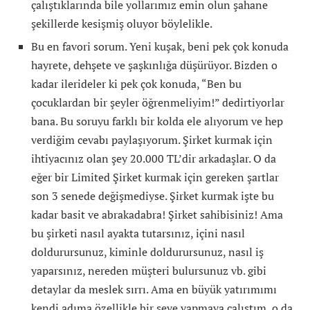
çalıştıklarında bile yollarımız emin olun şahane
şekillerde kesişmiş oluyor böylelikle.
Bu en favori sorum. Yeni kuşak, beni pek çok konuda
hayrete, dehşete ve şaşkınlığa düşürüyor. Bizden o
kadar ilerideler ki pek çok konuda, “Ben bu
çocuklardan bir şeyler öğrenmeliyim!” dedirtiyorlar
bana. Bu soruyu farklı bir kolda ele alıyorum ve hep
verdiğim cevabı paylaşıyorum. Şirket kurmak için
ihtiyacınız olan şey 20.000 TL’dir arkadaşlar. O da
eğer bir Limited Şirket kurmak için gereken şartlar
son 3 senede değişmediyse. Şirket kurmak işte bu
kadar basit ve abrakadabra! Şirket sahibisiniz! Ama
bu şirketi nasıl ayakta tutarsınız, içini nasıl
doldurursunuz, kiminle doldurursunuz, nasıl iş
yaparsınız, nereden müşteri bulursunuz vb. gibi
detaylar da meslek sırrı. Ama en büyük yatırımımı
kendi adıma özellikle bir şeye yapmaya çalıştım, o da