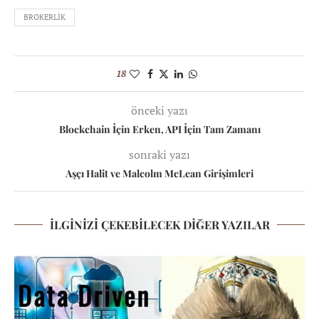
BROKERLIK
18
önceki yazı
Blockchain İçin Erken, API İçin Tam Zamanı
sonraki yazı
Aşçı Halit ve Malcolm McLean Girişimleri
İLGINIZI ÇEKEBILECEK DIĞER YAZILAR