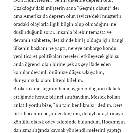
avantajdır. Neden? Senin ülkende deprem olur,
Uzakdoğu’daki müşterin sana “Geçmiş olsun!” der
ama Amerika’da deprem olur, İsviçre’deki müşterin
oradaki olaylarla ilgili bilgin olup olmadığını, ne
düşündüğünü sorar. İnsanla birebir temasta ve
devamlı sohbette, iletişimde bir iş olduğu için hangi
ülkenin başkanı ne yaptı, nereye ambargo kondu,
yeni ticaret politikaları nereleri etkileyecek gibi şu
anda öğrenci olan birine pek az şey ifade eden
konular devamlı önünüze düşer. Okuyalım,
dünyamızda olanı biteni bilelim.
Brokerlik mesleğinin bana uygun olduğunu ilk fark
ettiğimde henüz birinci sınıftaydım. Meslek kolları
anlatılıyordu bize, “Bu tam benlikmiş!” dedim. Ders
bitti hocamın peşinden koştum, detaylı araştırmaya
gönüllü olarak ödev talebinde bulundum. Hocamızın
danışmanlığında kaynak yönlendirmelerini yaptığı