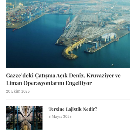
Gazze’deki Çatışma Açık Deniz, Kruvaziyer ve
Liman Operasyonlarını Engelliyor
20 Ekim 2023
Tersine Lojistik Nedir?
3 Mayıs 2023