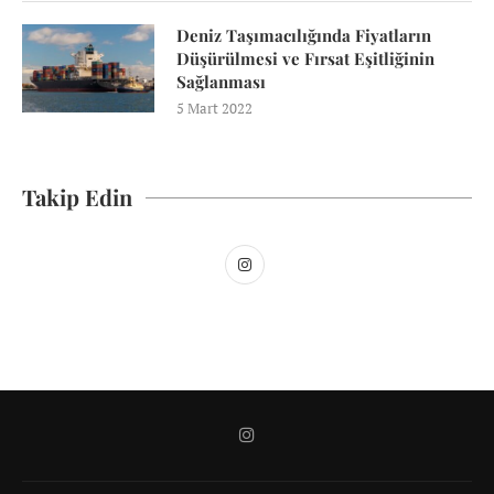
Deniz Taşımacılığında Fiyatların
Düşürülmesi ve Fırsat Eşitliğinin
Sağlanması
5 Mart 2022
Takip Edin