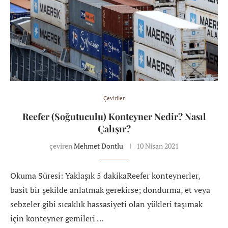
Çeviriler
Reefer (Soğutuculu) Konteyner Nedir? Nasıl
Çalışır?
çeviren
Mehmet Dontlu
10 Nisan 2021
Okuma Süresi: Yaklaşık 5 dakikaReefer konteynerler,
basit bir şekilde anlatmak gerekirse; dondurma, et veya
sebzeler gibi sıcaklık hassasiyeti olan yükleri taşımak
için konteyner gemileri …