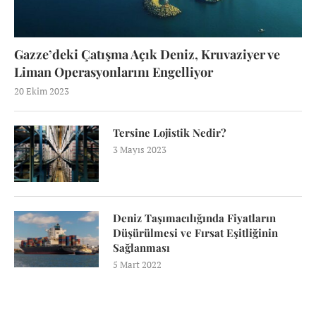
Gazze’deki Çatışma Açık Deniz, Kruvaziyer ve
Liman Operasyonlarını Engelliyor
20 Ekim 2023
Tersine Lojistik Nedir?
3 Mayıs 2023
Deniz Taşımacılığında Fiyatların
Düşürülmesi ve Fırsat Eşitliğinin
Sağlanması
5 Mart 2022