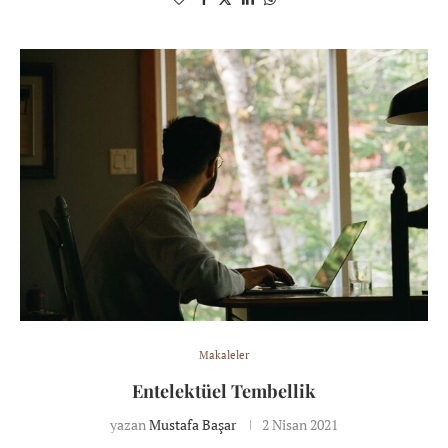
Makaleler
Entelektüel Tembellik
yazan
Mustafa Başar
2 Nisan 2021