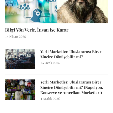
Bilgi Yön Verir, İnsan ise Karar
14 Nisan 2026
Yerli Marketler, Uluslararası Birer
Zincire Dönüşebilir mi?
13 Ocak 2026
Yerli Marketler, Uluslararası Birer
Zincire Dönüşebilir mi? (Napolyon,
Konserve ve Amerikan Marketleri)
4 Aralık 2025