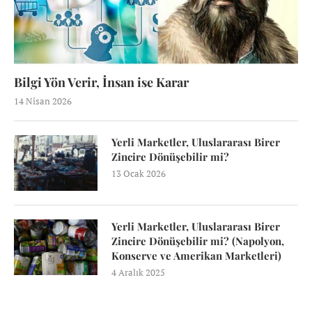
Bilgi Yön Verir, İnsan ise Karar
14 Nisan 2026
Yerli Marketler, Uluslararası Birer
Zincire Dönüşebilir mi?
13 Ocak 2026
Yerli Marketler, Uluslararası Birer
Zincire Dönüşebilir mi? (Napolyon,
Konserve ve Amerikan Marketleri)
4 Aralık 2025