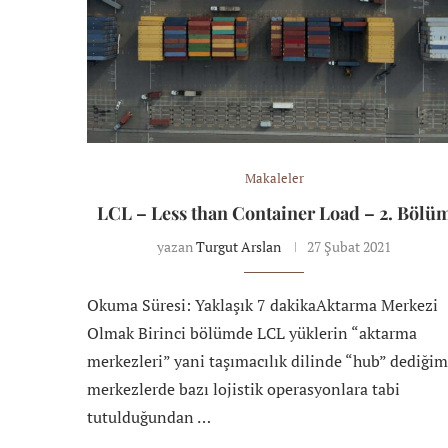
Makaleler
LCL – Less than Container Load – 2. Bölü
yazan
Turgut Arslan
27 Şubat 2021
Okuma Süresi: Yaklaşık 7 dakikaAktarma Merkezi
Olmak Birinci bölümde LCL yüklerin “aktarma
merkezleri” yani taşımacılık dilinde “hub” dediğim
merkezlerde bazı lojistik operasyonlara tabi
tutulduğundan …