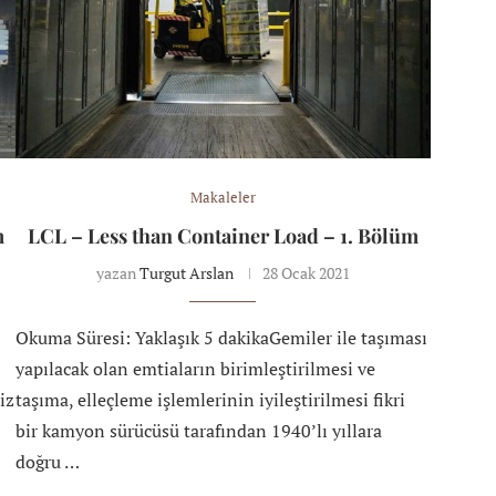
Makaleler
m
LCL – Less than Container Load – 1. Bölüm
yazan
Turgut Arslan
28 Ocak 2021
Okuma Süresi: Yaklaşık 5 dakikaGemiler ile taşıması
yapılacak olan emtiaların birimleştirilmesi ve
iz
taşıma, elleçleme işlemlerinin iyileştirilmesi fikri
bir kamyon sürücüsü tarafından 1940’lı yıllara
doğru …