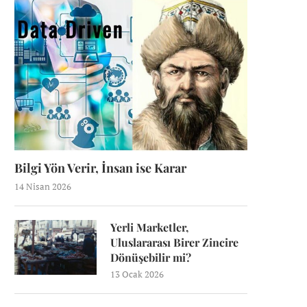
Bilgi Yön Verir, İnsan ise Karar
14 Nisan 2026
Yerli Marketler,
Uluslararası Birer Zincire
Dönüşebilir mi?
13 Ocak 2026