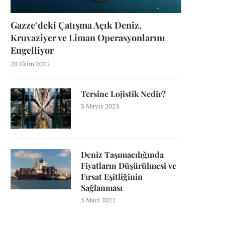
Gazze’deki Çatışma Açık Deniz,
Kruvaziyer ve Liman Operasyonlarını
Engelliyor
20 Ekim 2023
Tersine Lojistik Nedir?
3 Mayıs 2023
Deniz Taşımacılığında
Fiyatların Düşürülmesi ve
Fırsat Eşitliğinin
Sağlanması
5 Mart 2022