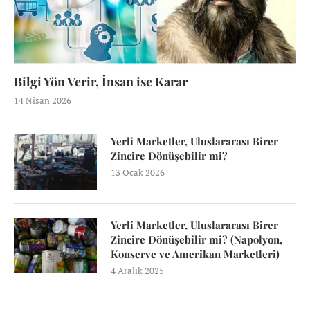
Bilgi Yön Verir, İnsan ise Karar
14 Nisan 2026
Yerli Marketler, Uluslararası Birer
Zincire Dönüşebilir mi?
13 Ocak 2026
Yerli Marketler, Uluslararası Birer
Zincire Dönüşebilir mi? (Napolyon,
Konserve ve Amerikan Marketleri)
4 Aralık 2025