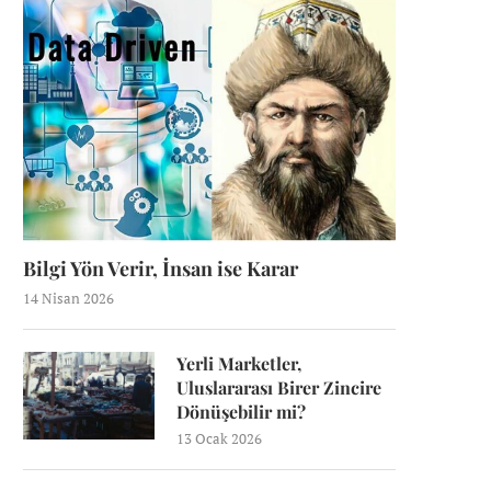
Bilgi Yön Verir, İnsan ise Karar
14 Nisan 2026
Yerli Marketler,
Uluslararası Birer Zincire
Dönüşebilir mi?
13 Ocak 2026