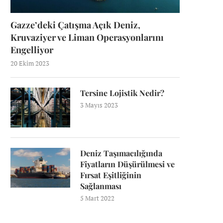
Gazze’deki Çatışma Açık Deniz,
Kruvaziyer ve Liman Operasyonlarını
Engelliyor
20 Ekim 2023
Tersine Lojistik Nedir?
3 Mayıs 2023
Deniz Taşımacılığında
Fiyatların Düşürülmesi ve
Fırsat Eşitliğinin
Sağlanması
5 Mart 2022