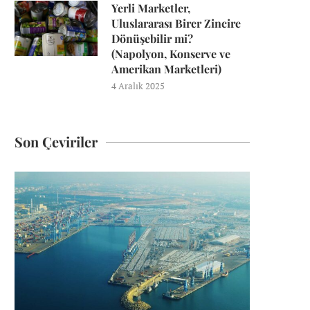
Yerli Marketler,
Uluslararası Birer Zincire
Dönüşebilir mi?
(Napolyon, Konserve ve
Amerikan Marketleri)
4 Aralık 2025
Son Çeviriler