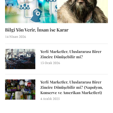
Bilgi Yön Verir, İnsan ise Karar
14 Nisan 2026
Yerli Marketler, Uluslararası Birer
Zincire Dönüşebilir mi?
13 Ocak 2026
Yerli Marketler, Uluslararası Birer
Zincire Dönüşebilir mi? (Napolyon,
Konserve ve Amerikan Marketleri)
4 Aralık 2025